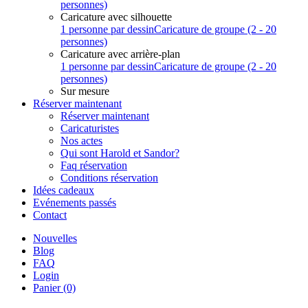
personnes)
Caricature avec silhouette
1 personne par dessin
Caricature de groupe (2 - 20
personnes)
Caricature avec arrière-plan
1 personne par dessin
Caricature de groupe (2 - 20
personnes)
Sur mesure
Réserver maintenant
Réserver maintenant
Caricaturistes
Nos actes
Qui sont Harold et Sandor?
Faq réservation
Conditions réservation
Idées cadeaux
Evénements passés
Contact
Nouvelles
Blog
FAQ
Login
Panier
(0)